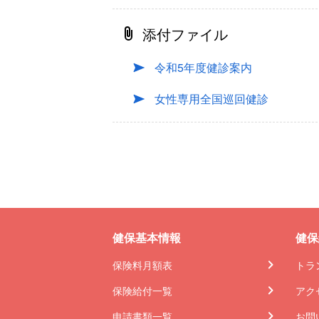
添付ファイル
令和5年度健診案内
女性専用全国巡回健診
健保基本情報
健保
保険料月額表
トラ
保険給付一覧
アク
申請書類一覧
お問